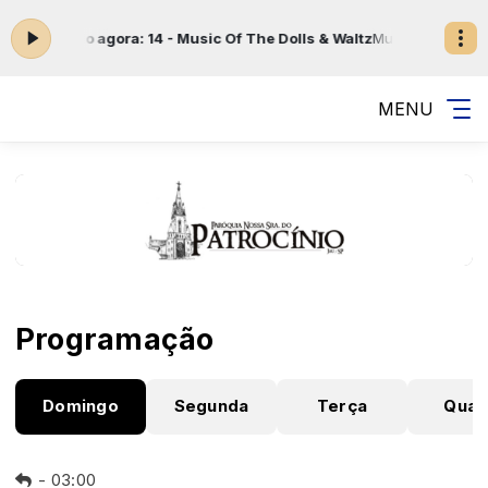
0 -
Tocando agora: 14 - Music Of The Dolls & Waltz
Musica Clássica c
MENU
Programação
Domingo
Segunda
Terça
Quar
-
03:00