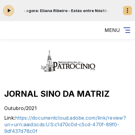
0 -
Tocando agora: Eliana Ribeiro - Estás entre Nós
Musicas Católicas
MENU
JORNAL SINO DA MATRIZ
Outubro/2021
Link:
https://documentcloud.adobe.com/link/review?
uri=urn:aaid:scds:US:c1d70c0d-c5cd-470f-89f0-
9df437d78c0f