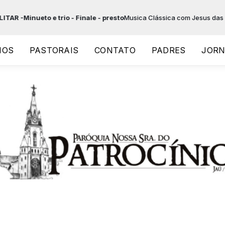
ueto e trio - Finale - presto
Musica Clássica com Jesus das 22:00 à
IOS
PASTORAIS
CONTATO
PADRES
JORN