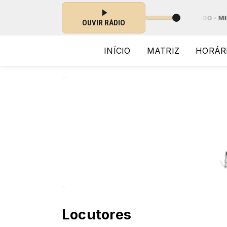
as 22:00 às 03:00 -
Tocando agora: 04 SINFONIA N. 100 - MILITAR -Min
OUVIR RÁDIO
INÍCIO
MATRIZ
HORÁR
Locutores