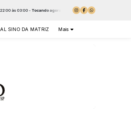
s 03:00 -
Tocando agora: 04 SINFONIA N. 100 - MILITAR -Minueto e tri
AL SINO DA MATRIZ
Mais