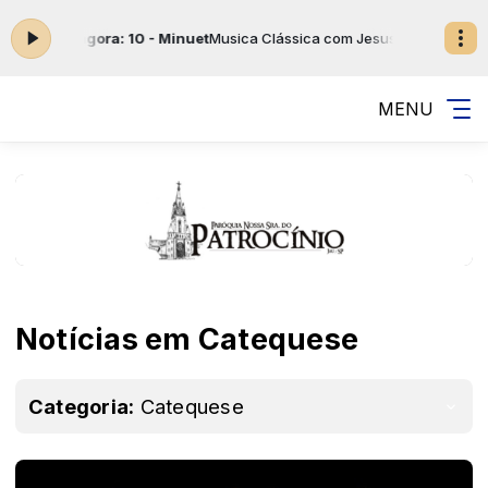
o agora: 10 - Minuet
Musica Clássica com Jesus das 22:00 às 03:00 
MENU
Notícias em Catequese
Categoria:
Catequese