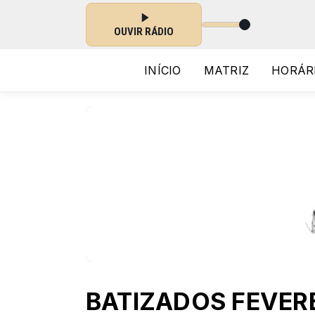
s 03:25 às 05:00 -
Tocando agora: 11 - Adagio
OUVIR RÁDIO
INÍCIO
MATRIZ
HORÁR
BATIZADOS FEVER